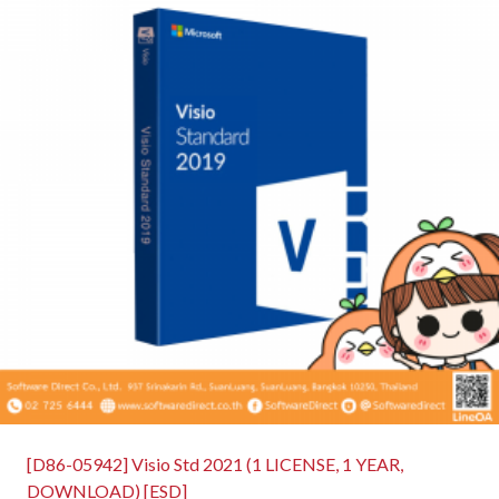
[D86-05942] Visio Std 2021 (1 LICENSE, 1 YEAR,
DOWNLOAD) [ESD]