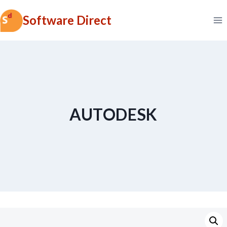
Skip
Software Direct
to
content
AUTODESK