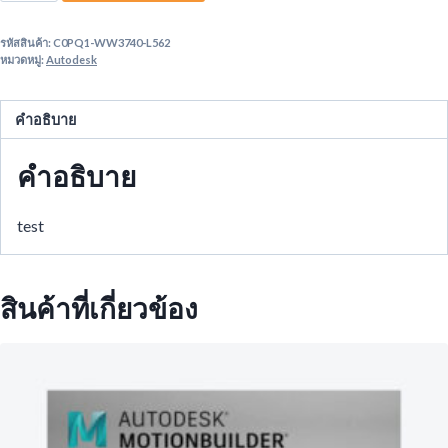
Arnold
รหัสสินค้า:
C0PQ1-WW3740-L562
โปร
หมวดหมู่:
Autodesk
แก
รม
คำอธิบาย
สำหรับ
เรนเด
คำอธิบาย
อร์
ภาพ
3
test
มิติ
ชิ้น
สินค้าที่เกี่ยวข้อง