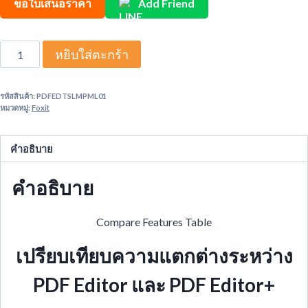
ขอใบเสนอราคา
Add Friend
จำนวน
หยิบใส่ตะกร้า
Foxit
PDF
รหัสสินค้า:
PDFEDTSLMPML01
Editor
หมวดหมู่:
Foxit
1
Year
คำอธิบาย
Subscription
-
คำอธิบาย
โปรแกรม
จัดการ
ไฟล์
Compare Features Table
PDF
เปรียบเทียบความแตกต่างระหว่าง
ชิ้น
PDF Editor และ PDF Editor+