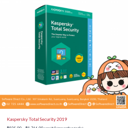
Kaspersky Total Security 2019
Price
฿
925.00
–
฿
1,766.00