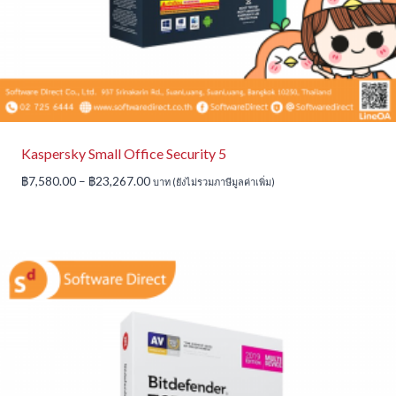
Kaspersky Small Office Security 5
Price
฿
7,580.00
–
฿
23,267.00
บาท (ยังไม่รวมภาษีมูลค่าเพิ่ม)
range:
฿7,580.00
through
฿23,267.00