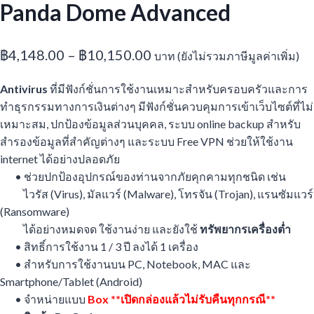
Panda Dome Advanced
Price
฿
4,148.00
–
฿
10,150.00
บาท (ยังไม่รวมภาษีมูลค่าเพิ่ม)
range:
Antivirus
ที่มีฟังก์ชั่นการใช้งานเหมาะสำหรับครอบครัวและการ
฿4,148.00
ทำธุรกรรมทางการเงินต่างๆ มีฟังก์ชั่นควบคุมการเข้าเว็บไซต์ที่ไม่
through
เหมาะสม, ปกป้องข้อมูลส่วนบุคคล, ระบบ online backup สำหรับ
สำรองข้อมูลที่สำคัญต่างๆ และระบบ Free VPN ช่วยให้ใช้งาน
฿10,150.00
internet ได้อย่างปลอดภัย
• ช่วยปกป้องอุปกรณ์ของท่านจากภัยคุกคามทุกชนิด เช่น
ไวรัส (Virus), มัลแวร์ (Malware), โทรจัน (Trojan), แรนซัมแวร์
(Ransomware)
ได้อย่างหมดจด ใช้งานง่าย และยังใช้
ทรัพยากรเครื่องต่ำ
• สิทธิ์การใช้งาน 1 / 3 ปี ลงได้ 1 เครื่อง
• สำหรับการใช้งานบน PC, Notebook, MAC และ
Smartphone/Tablet (Android)
• จำหน่ายแบบ
Box **เปิดกล่องแล้วไม่รับคืนทุกกรณี**