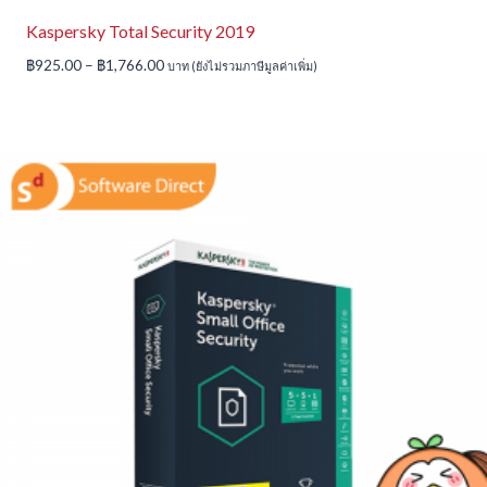
Kaspersky Total Security 2019
Price
฿
925.00
–
฿
1,766.00
บาท (ยังไม่รวมภาษีมูลค่าเพิ่ม)
range:
฿925.00
through
฿1,766.00